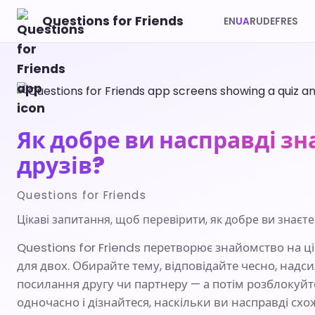
Questions for Friends
EN
UA
RU
DE
FR
ES
Як добре ви насправді зн
друзів?
Questions for Friends
Цікаві запитання, щоб перевірити, як добре ви знаєте 
Questions for Friends перетворює знайомство на ці
для двох. Обирайте тему, відповідайте чесно, надс
посилання другу чи партнеру — а потім розблокуйте
одночасно і дізнайтеся, наскільки ви насправді схож