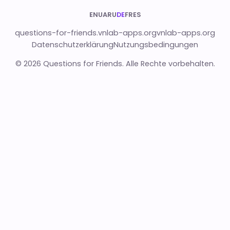
EN
UA
RU
DE
FR
ES
questions-for-friends.vnlab-apps.org
vnlab-apps.org
Datenschutzerklärung
Nutzungsbedingungen
© 2026 Questions for Friends. Alle Rechte vorbehalten.